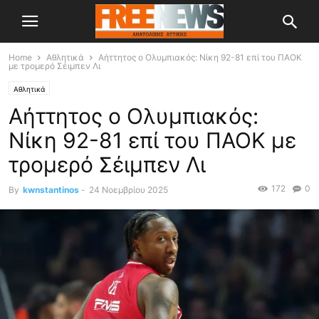
Home
Αθλητικά
Αήττητος ο Ολυμπιακός: Νίκη 92-81 επί του ΠΑΟΚ
με τρομερό Σέιμπεν Λι
Αθλητικά
Αήττητος ο Ολυμπιακός:
Νίκη 92-81 επί του ΠΑΟΚ με
τρομερό Σέιμπεν Λι
172
0
By
kwnstantinos
-
24 Νοεμβρίου 2025