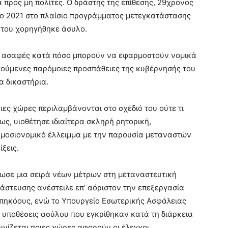
 προς μη πολίτες. Ο δράστης της επίθεσης, 29χρονος
 το 2021 στο πλαίσιο προγράμματος μετεγκατάστασης
 του χορηγήθηκε άσυλο.
ει ασαφές κατά πόσο μπορούν να εφαρμοστούν νομικά
γούμενες παρόμοιες προσπάθειες της κυβέρνησής του
α δικαστήρια.
ιες χώρες περιλαμβάνονται στο σχέδιό του ούτε τι
τως, υιοθέτησε ιδιαίτερα σκληρή ρητορική,
ημοσιονομικό έλλειμμα με την παρουσία μεταναστών
ξεις.
νωσε μια σειρά νέων μέτρων στη μεταναστευτική
νάστευσης ανέστειλε επ’ αόριστον την επεξεργασία
υπηκόους, ενώ το Υπουργείο Εσωτερικής Ασφάλειας
ς υποθέσεις ασύλου που εγκρίθηκαν κατά τη διάρκεια
ινίζεται ποιες χώρες αφορούν οι έλεγχοι.