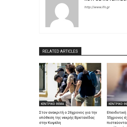
http://www.ifn.gr
RELATED ARTICLES
ΚΕΝΤΡΙΚΟ ΘΕΜΑ
ΚΕΝΤΡΙΚΟ Θ
Στον ανακριτή ο 26χρονος για την
Επενδυτική
υπόθεση της νεκρής Βρετανίδας
55χρονος έ
στην Κυψέλη
πιστεύοντα