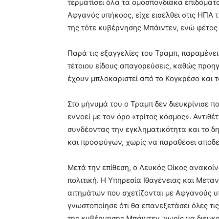
τερματίσει όλα τα ομοσπονδιακά επιδόματα
Αφγανός υπήκοος, είχε εισέλθει στις ΗΠΑ
της τότε κυβέρνησης Μπάιντεν, ενώ φέτος
Παρά τις εξαγγελίες του Τραμπ, παραμέν
τέτοιου είδους απαγορεύσεις, καθώς προη
έχουν μπλοκαριστεί από το Κογκρέσο και τ
Στο μήνυμά του ο Τραμπ δεν διευκρίνισε πο
εννοεί με τον όρο «τρίτος κόσμος». Αντιθέ
συνδέοντας την εγκληματικότητα και το δ
και προσφύγων, χωρίς να παραθέσει αποδεί
Μετά την επίθεση, ο Λευκός Οίκος ανακοί
πολιτική. Η Υπηρεσία Ιθαγένειας και Μετα
αιτημάτων που σχετίζονται με Αφγανούς 
γνωστοποίησε ότι θα επανεξετάσει όλες τι
της κυβέρνησης Μπάιντεν, χωρίς να διευκρ