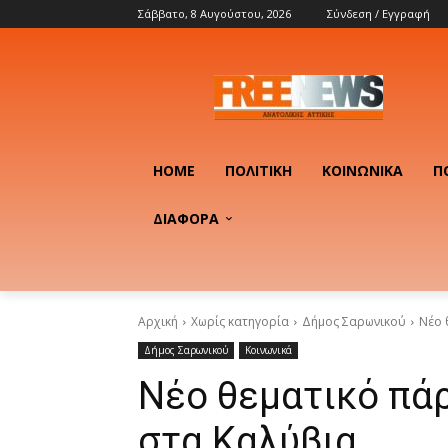
Σάββατο, 8 Αυγούστου, 2026
Σύνδεση / Εγγραφή
HOME
ΠΟΛΙΤΙΚΉ
ΚΟΙΝΩΝΙΚΆ
Π
ΔΙΑΦΟΡΑ
Αρχική
Χωρίς κατηγορία
Δήμος Σαρωνικού
Νέο 
Δήμος Σαρωνικού
Κοινωνικά
Νέο θεματικό πά
στα Καλύβια