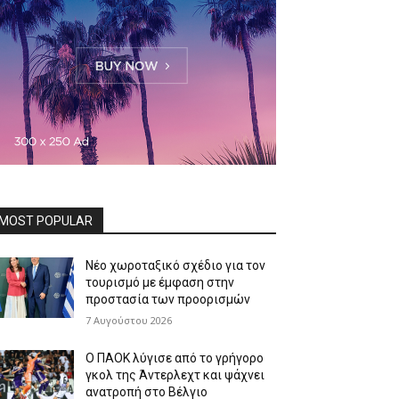
MOST POPULAR
Νέο χωροταξικό σχέδιο για τον
τουρισμό με έμφαση στην
προστασία των προορισμών
7 Αυγούστου 2026
Ο ΠΑΟΚ λύγισε από το γρήγορο
γκολ της Άντερλεχτ και ψάχνει
ανατροπή στο Βέλγιο