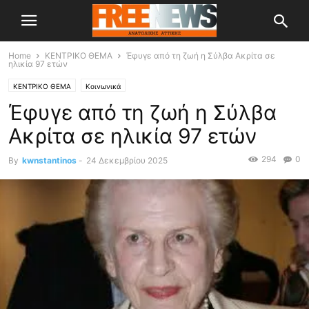
Home
ΚΕΝΤΡΙΚΟ ΘΕΜΑ
Έφυγε από τη ζωή η Σύλβα Ακρίτα σε
ηλικία 97 ετών
ΚΕΝΤΡΙΚΟ ΘΕΜΑ
Κοινωνικά
Έφυγε από τη ζωή η Σύλβα
Ακρίτα σε ηλικία 97 ετών
294
0
By
kwnstantinos
-
24 Δεκεμβρίου 2025