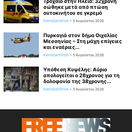
Τροχαίο στην Ηλεία: 32χρονη
σώθηκε μετά από πτώση
αυτοκινήτου σε γκρεμό
kwnstantinos
-
5 Αυγούστου 2026
Πυρκαγιά στον δήμο Οιχαλίας
Μεσσηνίας – Στη μάχη επίγειες
και εναέριες...
kwnstantinos
-
5 Αυγούστου 2026
Υπόθεση Κυψέλης: Αύριο
απολογείται ο 26χρονος για τη
δολοφονία της 38χρονης...
kwnstantinos
-
5 Αυγούστου 2026