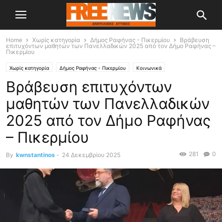
Home
Χωρίς κατηγορία
Δήμος Ραφήνας - Πικερμίου
Βράβευση
επιτυχόντων μαθητών των Πανελλαδικών 2025 από τον Δήμο Ραφήνας –
Πικερμίου
Χωρίς κατηγορία
Δήμος Ραφήνας - Πικερμίου
Κοινωνικά
Βράβευση επιτυχόντων
μαθητών των Πανελλαδικών
2025 από τον Δήμο Ραφήνας
– Πικερμίου
281
0
By
kwnstantinos
-
24 Δεκεμβρίου 2025