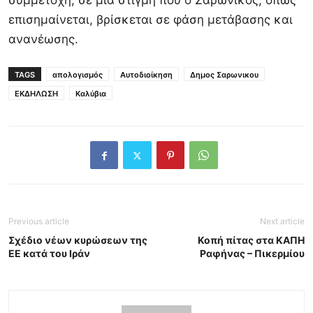
συμμετοχή, σε μια στιγμή που ο Σαρωνικός, όπως
επισημαίνεται, βρίσκεται σε φάση μετάβασης και
ανανέωσης.
TAGS
απολογισμός
Αυτοδιοίκηση
Δημος Σαρωνικου
ΕΚΔΗΛΩΣΗ
Καλύβια
Previous article
Next article
Σχέδιο νέων κυρώσεων της
Κοπή πίτας στα ΚΑΠΗ
ΕΕ κατά του Ιράν
Ραφήνας – Πικερμίου