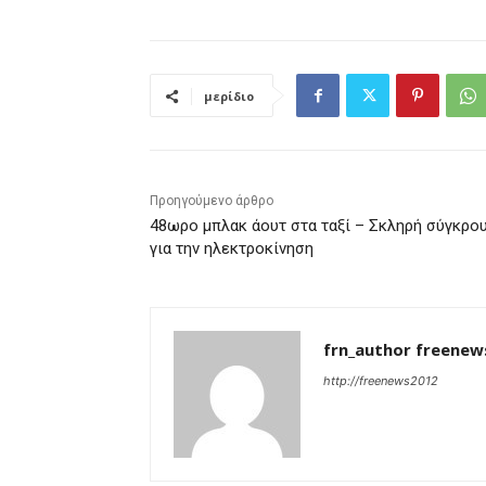
μερίδιο
Προηγούμενο άρθρο
48ωρο μπλακ άουτ στα ταξί – Σκληρή σύγκρο
για την ηλεκτροκίνηση
frn_author freenew
http://freenews2012