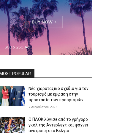
MOST POPULAR
Νέο χωροταξικό σχέδιο για τον
τουρισμό με έμφαση στην
προστασία των προορισμών
7 Αυγούστου 2026
Ο ΠΑΟΚ λύγισε από το γρήγορο
γκολ της Άντερλεχτ και ψάχνει
ανατροπή στο Βέλγιο