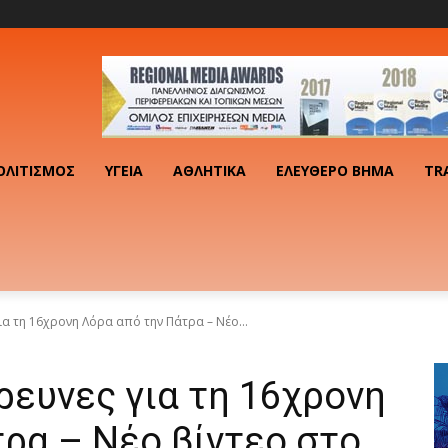
ΟΛΙΤΙΣΜΌΣ
ΥΓΕΊΑ
ΑΘΛΗΤΙΚΆ
ΕΛΕΎΘΕΡΟ ΒΉΜΑ
TR
για τη 16χρονη Λόρα από την Πάτρα – Νέο...
έρευνες για τη 16χρονη
ρα – Νέο βίντεο στο