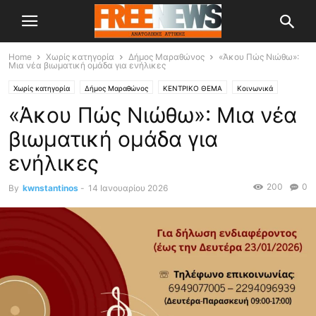
Home
Χωρίς κατηγορία
Δήμος Μαραθώνος
«Άκου Πώς Νιώθω»:
Μια νέα βιωματική ομάδα για ενήλικες
Χωρίς κατηγορία
Δήμος Μαραθώνος
ΚΕΝΤΡΙΚΟ ΘΕΜΑ
Κοινωνικά
«Άκου Πώς Νιώθω»: Μια νέα
βιωματική ομάδα για
ενήλικες
200
0
By
kwnstantinos
-
14 Ιανουαρίου 2026