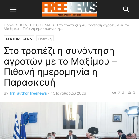
Home
ΚΕΝΤΡΙΚΟ ΘΕΜΑ
Στο τραπέζι η συνάντηση αγροτών με το
Μαξίμου – Πιθανή ημερομηνία η...
ΚΕΝΤΡΙΚΟ ΘΕΜΑ
Πολιτική
Στο τραπέζι η συνάντηση
αγροτών με το Μαξίμου –
Πιθανή ημερομηνία η
Παρασκευή
213
0
By
frn_author freenews
-
15 Ιανουαρίου 2026