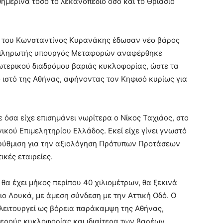
ημερινά τόσο το λεκανοπέδιο όσο και το Θριάσιο
ς του
Κωνσταντίνος Κυρανάκης
έδωσαν νέο βάρος
ναπληρωτής υπουργός Μεταφορών αναφέρθηκε
ωτερικού διαδρόμου βαριάς κυκλοφορίας, ώστε τα
 ιστό της Αθήνας, αφήνοντας τον Κηφισό κυρίως για
ε όσα είχε επισημάνει νωρίτερα ο
Νίκος Ταχιάος
, στο
νικού Επιμελητηρίου Ελλάδος
. Εκεί είχε γίνει γνωστό
ή ρύθμιση για την αξιολόγηση Πρότυπων Προτάσεων
κές εταιρείες.
θα έχει μήκος περίπου 40 χιλιομέτρων, θα ξεκινά
γιο Λουκά, με άμεση σύνδεση με την
Αττική Οδό
. Ο
 λειτουργεί ως βόρεια παράκαμψη της Αθήνας,
ερούς κυκλοφορίας και ιδιαίτερα των βαρέων