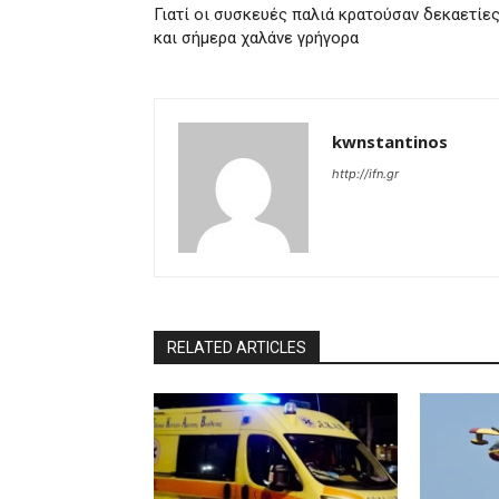
Γιατί οι συσκευές παλιά κρατούσαν δεκαετίε
και σήμερα χαλάνε γρήγορα
kwnstantinos
http://ifn.gr
RELATED ARTICLES