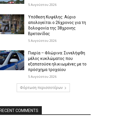
5 Αυγούστου 2026
Υπόθεση Κυψέλης: Αύριο
απολογείται ο 26χρονος για τη
δολοφονία της 38χρονης
Βρετανίδας
5 Αυγούστου 2026
Πιερία – Φλώρινα: Συνελήφθη
μέλος κυκλώματος που
εξαπατούσε ηλικιωμένες με το
πρόσχημα τροχαίου
5 Αυγούστου 2026
Φόρτωση περισσοτέρων
RECENT COMMENTS