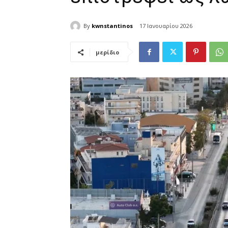
By
kwnstantinos
17 Ιανουαρίου 2026
μερίδιο