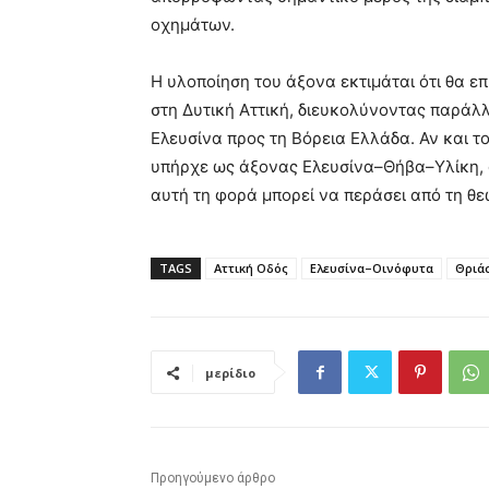
οχημάτων.
Η υλοποίηση του άξονα εκτιμάται ότι θα ε
στη Δυτική Αττική, διευκολύνοντας παράλλ
Ελευσίνα
προς τη Βόρεια Ελλάδα. Αν και το
υπήρχε ως άξονας Ελευσίνα–Θήβα–Υλίκη, οι
αυτή τη φορά μπορεί να περάσει από τη θε
TAGS
Αττική Οδός
Ελευσίνα–Οινόφυτα
Θριάσ
μερίδιο
Προηγούμενο άρθρο