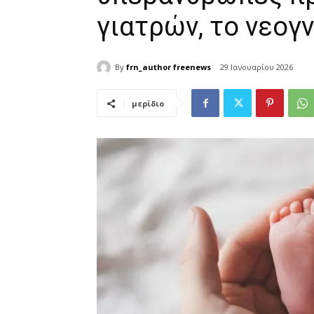
γιατρών, το νεογ
By
frn_author freenews
29 Ιανουαρίου 2026
μερίδιο