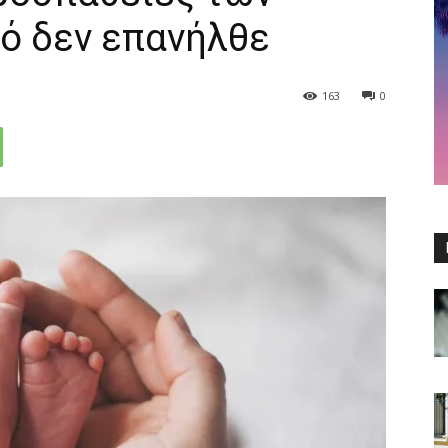
νό δεν επανήλθε
163
0