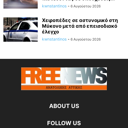
kwnstantinos
-
6 Αυγούστου 2026
Χειροπέδες σε αστυνομικό στη
Μύκονο μετά από επεισοδιακό
έλεγχο
kwnstantinos
-
6 Αυγούστου 2026
ABOUT US
FOLLOW US