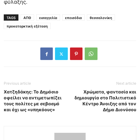
φύλαξης.
TAGS
ΑΠΘ
εισαγγελία
επεισόδια
θεσσαλονίκη
προκαταρκτική εξέταση
Previous article
Next article
Χατζηδάκης: Το Δημόσιο
Χρώματα, φαντασία και
οφείλει να αντιμετωπίζει
δημιουργία στο Πολιτιστικό
τους πολίτες με σεβασμό
Κέντρο Άνοιξης από τον
και όχι ως «υπηκόους»
Δήμο Διονύσου