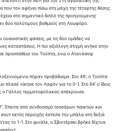
απέναντι στην ΑΕΛ για την 21η αγωνιστική της
α που τον αφήνει πίσω στη μάχη της τέταρτης θέσης.
έχεια στο σημαντικό διπλό της προηγούμενης
αν δύο πολύτιμους βαθμούς στη Λεωφόρο.
 ουσιαστικές φάσεις, με τις δύο ομάδες να
ες καταστάσεις. Η πιο αξιόλογη στιγμή ανήκε στην
 σε προσπάθεια του Τούπτα, ενώ ο Ατανάσοφ
ιλοξενούμενοι πήραν προβάδισμα. Στο 46’, ο Τούπτα
 πλασέ νίκησε τον Λαφόν για το 0-1. Στο 64’ ο ίδιος
ως ο Γάλλος τερματοφύλακας απέκρουσε.
’. Έπειτα από συνδυασμό τεσσάρων παικτών και
σουτ εκτός περιοχής έστειλε την μπάλα στη δεξιά
ς το 1-1. Στο φινάλε, ο Σβιντέρσκι βρήκε δίχτυα
οφσάιντ.