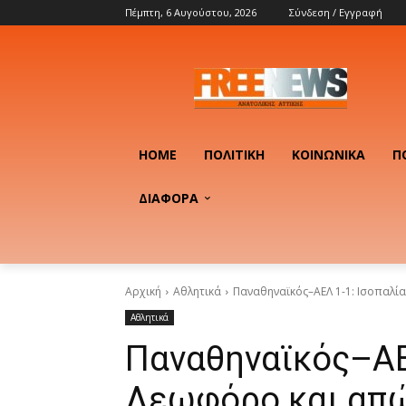
Πέμπτη, 6 Αυγούστου, 2026
Σύνδεση / Εγγραφή
HOME
ΠΟΛΙΤΙΚΉ
ΚΟΙΝΩΝΙΚΆ
Π
ΔΙΑΦΟΡΑ
Αρχική
Αθλητικά
Παναθηναϊκός–ΑΕΛ 1-1: Ισοπαλία
Αθλητικά
Παναθηναϊκός–ΑΕΛ
Λεωφόρο και απώ