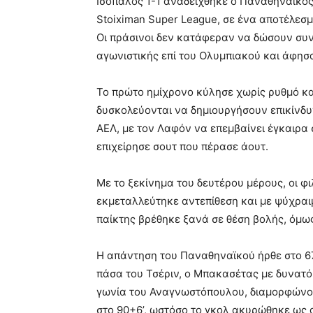
Ισόπαλος 1-1 αναδείχθηκε ο Παναθηναϊκός 
Stoiximan Super League, σε ένα αποτέλεσμ
Οι πράσινοι δεν κατάφεραν να δώσουν συν
αγωνιστικής επί του Ολυμπιακού και άφησ
Το πρώτο ημίχρονο κύλησε χωρίς ρυθμό και
δυσκολεύονται να δημιουργήσουν επικίνδυν
ΑΕΛ, με τον Λαφόν να επεμβαίνει έγκαιρα
επιχείρησε σουτ που πέρασε άουτ.
Με το ξεκίνημα του δευτέρου μέρους, οι φ
εκμεταλλεύτηκε αντεπίθεση και με ψύχραιμο
παίκτης βρέθηκε ξανά σε θέση βολής, όμ
Η απάντηση του Παναθηναϊκού ήρθε στο 67
πάσα του Τσέριν, ο Μπακασέτας με δυνατό 
γωνία του Αναγνωστόπουλου, διαμορφώνοντα
στο 90+6’, ωστόσο το γκολ ακυρώθηκε ως 