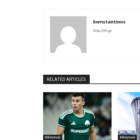
kwnstantinos
http://ifn.gr
RELATED ARTICLES
Αθλητικά
Αθλητικά