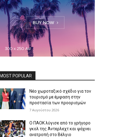
MOST POPULAR
Νέο χωροταξικό σχέδιο για τον
τουρισμό με έμφαση στην
προστασία των προορισμών
7 Αυγούστου 2026
Ο ΠΑΟΚ λύγισε από το γρήγορο
γκολ της Άντερλεχτ και ψάχνει
ανατροπή στο Βέλγιο