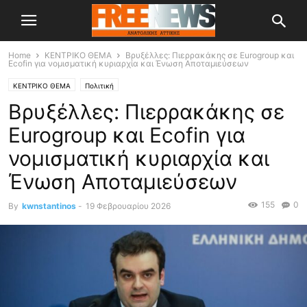
Home
ΚΕΝΤΡΙΚΟ ΘΕΜΑ
Βρυξέλλες: Πιερρακάκης σε Eurogroup και
Ecofin για νομισματική κυριαρχία και Ένωση Αποταμιεύσεων
ΚΕΝΤΡΙΚΟ ΘΕΜΑ
Πολιτική
Βρυξέλλες: Πιερρακάκης σε
Eurogroup και Ecofin για
νομισματική κυριαρχία και
Ένωση Αποταμιεύσεων
155
0
By
kwnstantinos
-
19 Φεβρουαρίου 2026