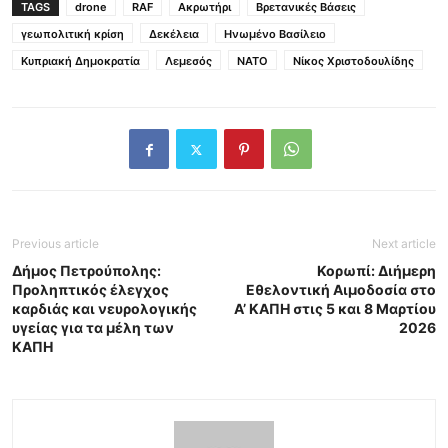
TAGS
drone
RAF
Ακρωτήρι
Βρετανικές Βάσεις
γεωπολιτική κρίση
Δεκέλεια
Ηνωμένο Βασίλειο
Κυπριακή Δημοκρατία
Λεμεσός
ΝΑΤΟ
Νίκος Χριστοδουλίδης
Previous article
Next article
Δήμος Πετρούπολης:
Κορωπί: Διήμερη
Προληπτικός έλεγχος
Εθελοντική Αιμοδοσία στο
καρδιάς και νευρολογικής
Α’ ΚΑΠΗ στις 5 και 8 Μαρτίου
υγείας για τα μέλη των
2026
ΚΑΠΗ