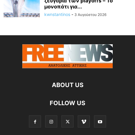
ζευγάρια των playoffs – Το
μονοπάτι για...
kwnstantinos
-
3 Αυγούστου 2026
ABOUT US
FOLLOW US