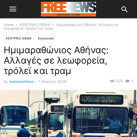
Home
ΚΕΝΤΡΙΚΟ ΘΕΜΑ
Ημιμαραθώνιος Αθήνας: Αλλαγές σε
λεωφορεία, τρόλεϊ και τραμ
ΚΕΝΤΡΙΚΟ ΘΕΜΑ
Κοινωνικά
Ημιμαραθώνιος Αθήνας:
Αλλαγές σε λεωφορεία,
τρόλεϊ και τραμ
206
0
By
kwnstantinos
-
7 Μαρτίου 2026