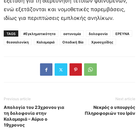
εξέταση για τη διερεύνηση τέτοιων φαινομένων,
ενώ εξετάζονται και νομοθετικές παρεμβάσεις,
ιδίως για περιπτώσεις εμπλοκής ανηλίκων.
TAGS
#Εγκληματικότητα
αστυνομία
δολοφονία
ΕΡΕΥΝΑ
θεσσαλονίκη
Καλαμαριά
Οπαδική Βία
Χρυσοχοΐδης
Previous article
Next article
Απολογία του 23χρονου για
Νεκρός ο υπουργός
τη δολοφονία στην
Πληροφοριών του Ιράν
Καλαμαριά – Αύριο ο
19χρονος