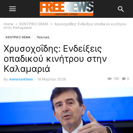
Home
ΚΕΝΤΡΙΚΟ ΘΕΜΑ
Χρυσοχοΐδης: Ενδείξεις οπαδικού κινήτρου
στην Καλαμαριά
ΚΕΝΤΡΙΚΟ ΘΕΜΑ
Πολιτική
Χρυσοχοΐδης: Ενδείξεις
οπαδικού κινήτρου στην
Καλαμαριά
196
0
By
kwnstantinos
-
18 Μαρτίου 2026