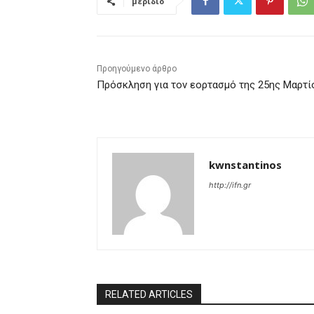
μερίδιο
Προηγούμενο άρθρο
Πρόσκληση για τον εορτασμό της 25ης Μαρτί
kwnstantinos
http://ifn.gr
RELATED ARTICLES