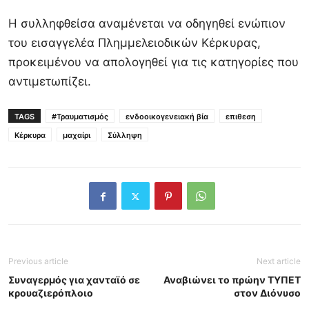
Η συλληφθείσα αναμένεται να οδηγηθεί ενώπιον
του εισαγγελέα Πλημμελειοδικών Κέρκυρας,
προκειμένου να απολογηθεί για τις κατηγορίες που
αντιμετωπίζει.
TAGS
#Τραυματισμός
ενδοοικογενειακή βία
επιθεση
Κέρκυρα
μαχαίρι
Σύλληψη
Previous article
Next article
Συναγερμός για χανταϊό σε
Αναβιώνει το πρώην ΤΥΠΕΤ
κρουαζιερόπλοιο
στον Διόνυσο