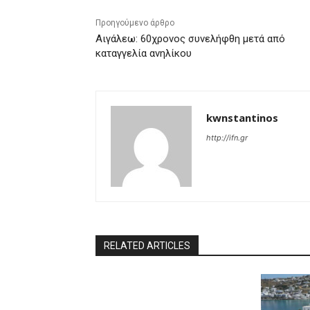
Προηγούμενο άρθρο
Αιγάλεω: 60χρονος συνελήφθη μετά από
καταγγελία ανηλίκου
kwnstantinos
http://ifn.gr
RELATED ARTICLES