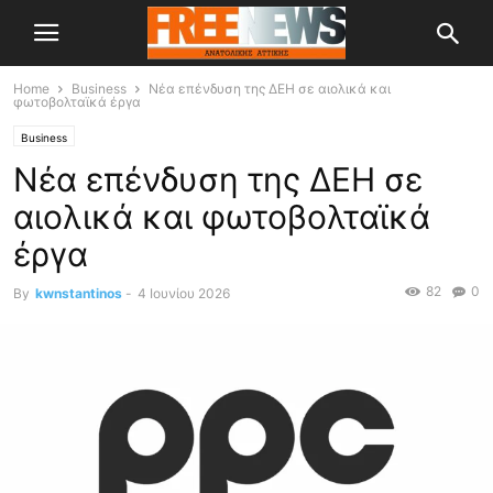
Home
Business
Νέα επένδυση της ΔΕΗ σε αιολικά και
φωτοβολταϊκά έργα
Business
Νέα επένδυση της ΔΕΗ σε
αιολικά και φωτοβολταϊκά
έργα
82
0
By
kwnstantinos
-
4 Ιουνίου 2026