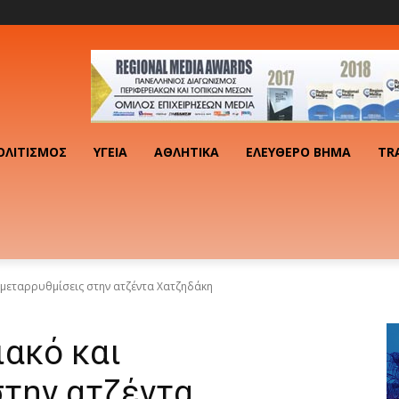
ΟΛΙΤΙΣΜΌΣ
ΥΓΕΊΑ
ΑΘΛΗΤΙΚΆ
ΕΛΕΎΘΕΡΟ ΒΉΜΑ
TR
 μεταρρυθμίσεις στην ατζέντα Χατζηδάκη
ιακό και
στην ατζέντα