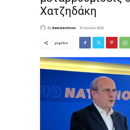
Χατζηδάκη
By
kwnstantinos
10 Ιουνίου 2026
μερίδιο