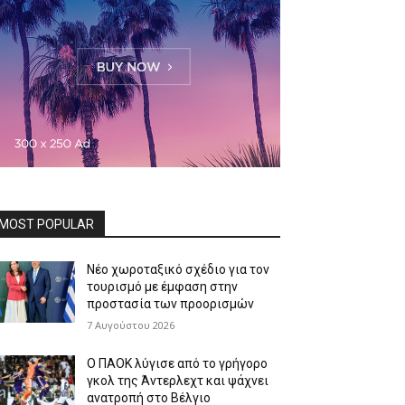
MOST POPULAR
Νέο χωροταξικό σχέδιο για τον
τουρισμό με έμφαση στην
προστασία των προορισμών
7 Αυγούστου 2026
Ο ΠΑΟΚ λύγισε από το γρήγορο
γκολ της Άντερλεχτ και ψάχνει
ανατροπή στο Βέλγιο