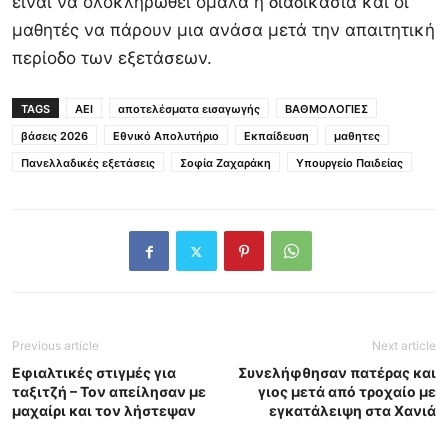
είναι να ολοκληρωθεί ομαλά η διαδικασία και οι
μαθητές να πάρουν μια ανάσα μετά την απαιτητική
περίοδο των εξετάσεων.
TAGS
ΑΕΙ
αποτελέσματα εισαγωγής
ΒΑΘΜΟΛΟΓΙΕΣ
βάσεις 2026
Εθνικό Απολυτήριο
Εκπαίδευση
μαθητες
Πανελλαδικές εξετάσεις
Σοφία Ζαχαράκη
Υπουργείο Παιδείας
Previous article
Next article
Εφιαλτικές στιγμές για
Συνελήφθησαν πατέρας και
ταξιτζή – Τον απείλησαν με
γιος μετά από τροχαίο με
μαχαίρι και τον λήστεψαν
εγκατάλειψη στα Χανιά