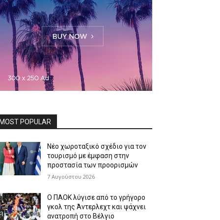
MOST POPULAR
Νέο χωροταξικό σχέδιο για τον
τουρισμό με έμφαση στην
προστασία των προορισμών
7 Αυγούστου 2026
Ο ΠΑΟΚ λύγισε από το γρήγορο
γκολ της Άντερλεχτ και ψάχνει
ανατροπή στο Βέλγιο