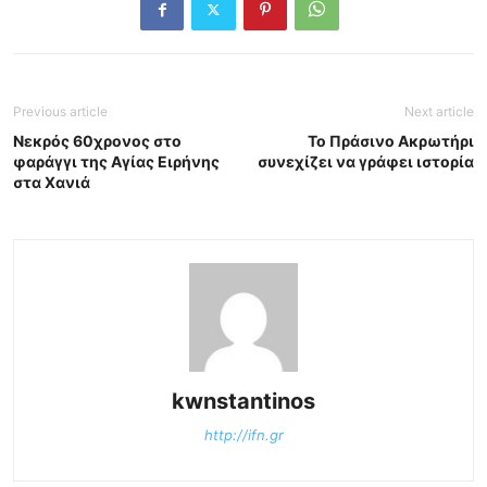
Previous article
Next article
Νεκρός 60χρονος στο
Το Πράσινο Ακρωτήρι
φαράγγι της Αγίας Ειρήνης
συνεχίζει να γράφει ιστορία
στα Χανιά
kwnstantinos
http://ifn.gr