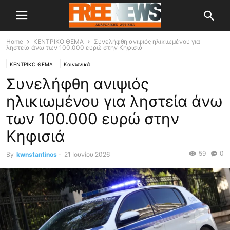
Home
ΚΕΝΤΡΙΚΟ ΘΕΜΑ
Συνελήφθη ανιψιός ηλικιωμένου για
ληστεία άνω των 100.000 ευρώ στην Κηφισιά
ΚΕΝΤΡΙΚΟ ΘΕΜΑ
Κοινωνικά
Συνελήφθη ανιψιός
ηλικιωμένου για ληστεία άνω
των 100.000 ευρώ στην
Κηφισιά
59
0
By
kwnstantinos
-
21 Ιουνίου 2026