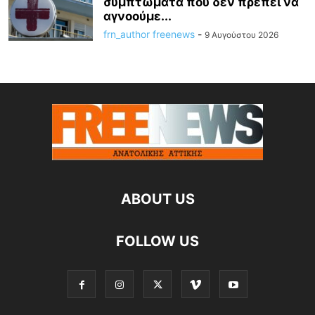
συμπτώματα που δεν πρέπει να
αγνοούμε...
frn_author freenews
-
9 Αυγούστου 2026
ABOUT US
FOLLOW US