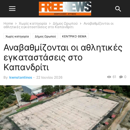
Home
Χωρίς κατηγορία
Δήμος Ωρωπού
Αναβαθμίζονται οι
αθλητικές εγκαταστάσεις στο Καπανδρίτι
Χωρίς κατηγορία
Δήμος Ωρωπού
ΚΕΝΤΡΙΚΟ ΘΕΜΑ
Αναβαθμίζονται οι αθλητικές
εγκαταστάσεις στο
Καπανδρίτι
61
0
By
kwnstantinos
-
22 Ιουνίου 2026