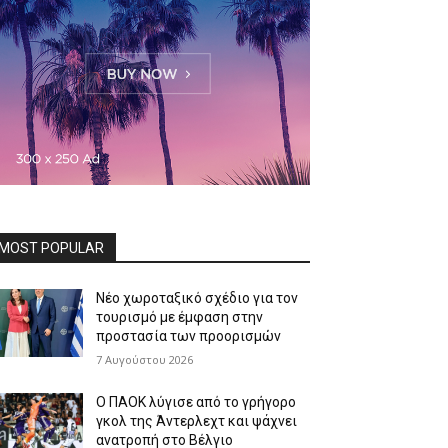
MOST POPULAR
Νέο χωροταξικό σχέδιο για τον
τουρισμό με έμφαση στην
προστασία των προορισμών
7 Αυγούστου 2026
Ο ΠΑΟΚ λύγισε από το γρήγορο
γκολ της Άντερλεχτ και ψάχνει
ανατροπή στο Βέλγιο