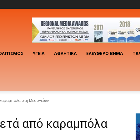
ΟΛΙΤΙΣΜΌΣ
ΥΓΕΊΑ
ΑΘΛΗΤΙΚΆ
ΕΛΕΎΘΕΡΟ ΒΉΜΑ
TR
 καραμπόλα στη Μεσογείων
μετά από καραμπόλα