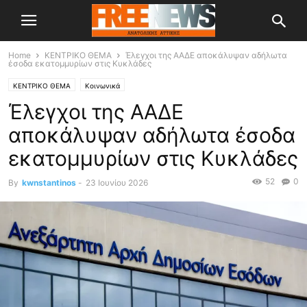
Home
ΚΕΝΤΡΙΚΟ ΘΕΜΑ
Έλεγχοι της ΑΑΔΕ αποκάλυψαν αδήλωτα
έσοδα εκατομμυρίων στις Κυκλάδες
ΚΕΝΤΡΙΚΟ ΘΕΜΑ
Κοινωνικά
Έλεγχοι της ΑΑΔΕ
αποκάλυψαν αδήλωτα έσοδα
εκατομμυρίων στις Κυκλάδες
52
0
By
kwnstantinos
-
23 Ιουνίου 2026