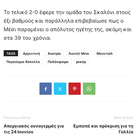
Το τελικό 2-0 έφερε την ομάδα του Σκαλόνι στους
έξι βαθμούς και παράλληλα επιβεβαίωσε πως ο
Μέσι παραμένει ο απόλυτος ηγέτης της, ακόμη και
στα 39 του χρόνια.
TAGS
Αργεντινή
Αυστρία
Λιονέλ Μέσι
Μουντιάλ
Παγκόσμιο Κύπελλο
Ποδόσφαιρο
ρεκόρ
Previous article
Next article
Απεργιακός συναγερμός για
Εμπαπέ και πρόκριση για τη
τις 24 Ιουνίου
Γαλλία