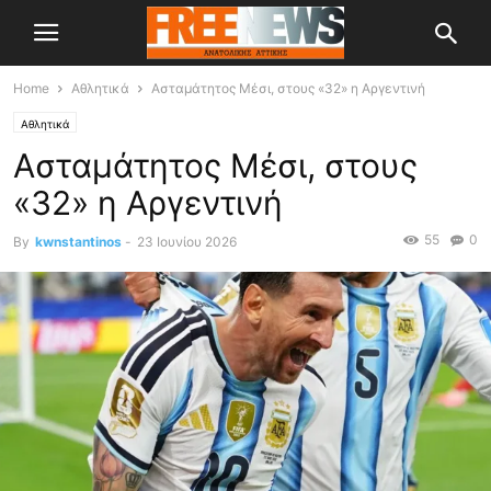
Home
Αθλητικά
Ασταμάτητος Μέσι, στους «32» η Αργεντινή
Αθλητικά
Ασταμάτητος Μέσι, στους
«32» η Αργεντινή
55
0
By
kwnstantinos
-
23 Ιουνίου 2026