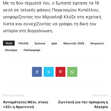
Με τα δύο τέρματά του, ο Εμπαπέ έφτασε τα 16
γκολ σε τελικές φάσεις Παγκοσμίου Κυπέλλου,
ισοφαρίζοντας τον Μίροσλαβ Κλόζε στη σχετική
λίστα και συνεχίζοντας να γράφει τη δική του
ιστορία στη διοργάνωση.
TAGS
ΓΑΛΛΙΑ
Εμπαπέ
Ιράκ
Μουντιάλ 2026
Ντεμπελέ
Ντεσάμπ
Ποδόσφαιρο
Previous article
Next article
Ασταμάτητος Μέσι, στους
Ζωντανή για την πρόκριση η
«32» η Αργεντινή
Αλγερία