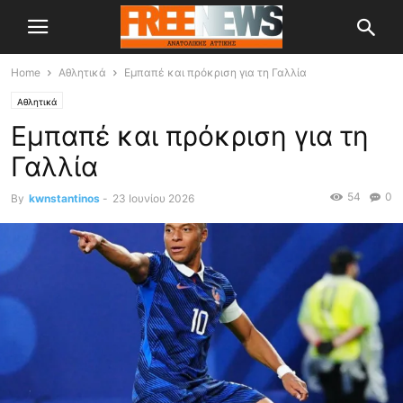
Home
Αθλητικά
Εμπαπέ και πρόκριση για τη Γαλλία
Αθλητικά
Εμπαπέ και πρόκριση για τη
Γαλλία
54
0
By
kwnstantinos
-
23 Ιουνίου 2026