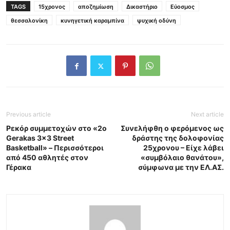
TAGS
15χρονος
αποζημίωση
Δικαστήριο
Εύοσμος
θεσσαλονίκη
κυνηγετική καραμπίνα
ψυχική οδύνη
Previous article
Next article
Ρεκόρ συμμετοχών στο «2ο
Συνελήφθη ο φερόμενος ως
Gerakas 3×3 Street
δράστης της δολοφονίας
Basketball» – Περισσότεροι
25χρονου – Είχε λάβει
από 450 αθλητές στον
«συμβόλαιο θανάτου»,
Γέρακα
σύμφωνα με την ΕΛ.ΑΣ.