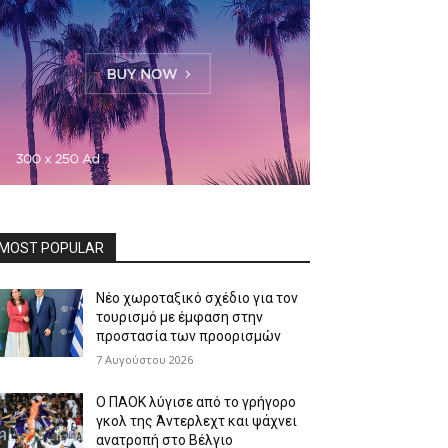
MOST POPULAR
Νέο χωροταξικό σχέδιο για τον
τουρισμό με έμφαση στην
προστασία των προορισμών
7 Αυγούστου 2026
Ο ΠΑΟΚ λύγισε από το γρήγορο
γκολ της Άντερλεχτ και ψάχνει
ανατροπή στο Βέλγιο