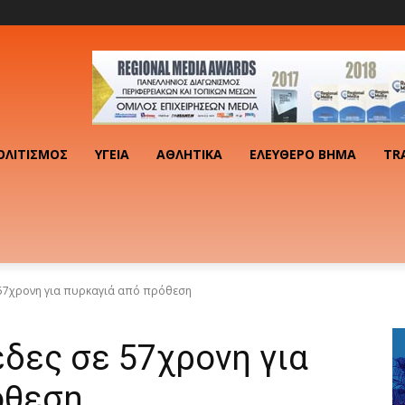
ΟΛΙΤΙΣΜΌΣ
ΥΓΕΊΑ
ΑΘΛΗΤΙΚΆ
ΕΛΕΎΘΕΡΟ ΒΉΜΑ
TR
 57χρονη για πυρκαγιά από πρόθεση
έδες σε 57χρονη για
όθεση