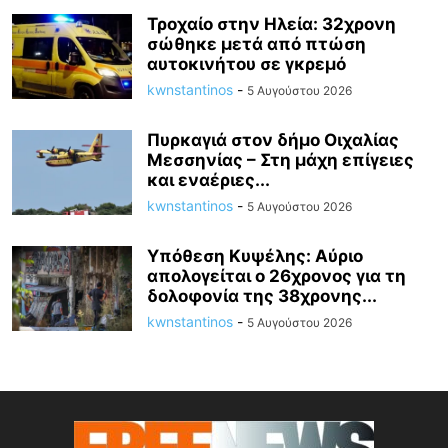
Τροχαίο στην Ηλεία: 32χρονη
σώθηκε μετά από πτώση
αυτοκινήτου σε γκρεμό
kwnstantinos
-
5 Αυγούστου 2026
Πυρκαγιά στον δήμο Οιχαλίας
Μεσσηνίας – Στη μάχη επίγειες
και εναέριες...
kwnstantinos
-
5 Αυγούστου 2026
Υπόθεση Κυψέλης: Αύριο
απολογείται ο 26χρονος για τη
δολοφονία της 38χρονης...
kwnstantinos
-
5 Αυγούστου 2026