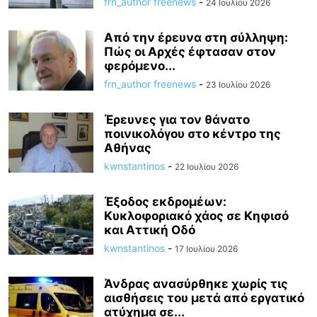
frn_author freenews
-
24 Ιουλίου 2026
Από την έρευνα στη σύλληψη:
Πώς οι Αρχές έφτασαν στον
φερόμενο...
frn_author freenews
-
23 Ιουλίου 2026
Έρευνες για τον θάνατο
ποινικολόγου στο κέντρο της
Αθήνας
kwnstantinos
-
22 Ιουλίου 2026
Έξοδος εκδρομέων:
Κυκλοφοριακό χάος σε Κηφισό
και Αττική Οδό
kwnstantinos
-
17 Ιουλίου 2026
Άνδρας ανασύρθηκε χωρίς τις
αισθήσεις του μετά από εργατικό
ατύχημα σε...