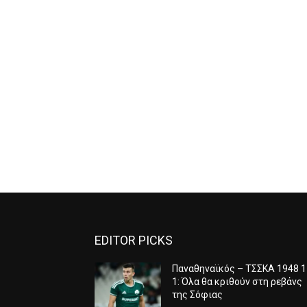
EDITOR PICKS
Παναθηναϊκός – ΤΣΣΚΑ 1948 1
1: Όλα θα κριθούν στη ρεβάνς
της Σόφιας