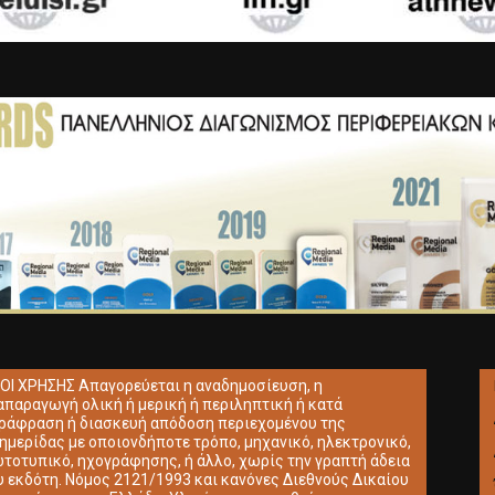
ΟΙ ΧΡΗΣΗΣ Απαγορεύεται η αναδημοσίευση, η
απαραγωγή ολική ή μερική ή περιληπτική ή κατά
ράφραση ή διασκευή απόδοση περιεχομένου της
ημερίδας με οποιονδήποτε τρόπο, μηχανικό, ηλεκτρονικό,
τοτυπικό, ηχογράφησης, ή άλλο, χωρίς την γραπτή άδεια
υ εκδότη. Νόμος 2121/1993 και κανόνες Διεθνούς Δικαίου