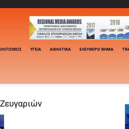
ΟΛΙΤΙΣΜΌΣ
ΥΓΕΊΑ
ΑΘΛΗΤΙΚΆ
ΕΛΕΎΘΕΡΟ ΒΉΜΑ
TR
Ζευγαριών