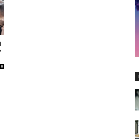
ή
ο
0