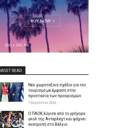
MOST READ
Νέο χωροταξικό σχέδιο για τον
τουρισμό με έμφαση στην
προστασία των προορισμών
7 Αυγούστου 2026
Ο ΠΑΟΚ λύγισε από το γρήγορο
γκολ της Άντερλεχτ και ψάχνει
ανατροπή στο Βέλγιο