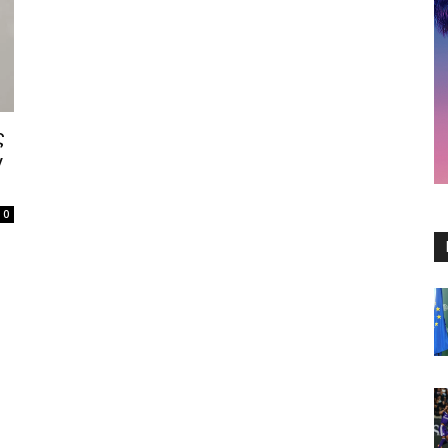
ς
ν
0