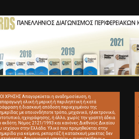
ΟΙ ΧΡΗΣΗΣ Απαγορεύεται η αναδημοσίευση, η
απαραγωγή ολική ή μερική ή περιληπτική ή κατά
ράφραση ή διασκευή απόδοση περιεχομένου της
ημερίδας με οποιονδήποτε τρόπο, μηχανικό, ηλεκτρονικό,
τοτυπικό, ηχογράφησης, ή άλλο, χωρίς την γραπτή άδεια
υ εκδότη. Νόμος 2121/1993 και κανόνες Διεθνούς Δικαίου
υ ισχύουν στην Ελλάδα. Υλικό που προμηθεύεται στην
ημερίδα για κείμενα, ρεπορτάζ ή κατασκευή μακέτας δεν
ιστρέφεται. Δημιουργικό μακετών – συνεντεύξεων –