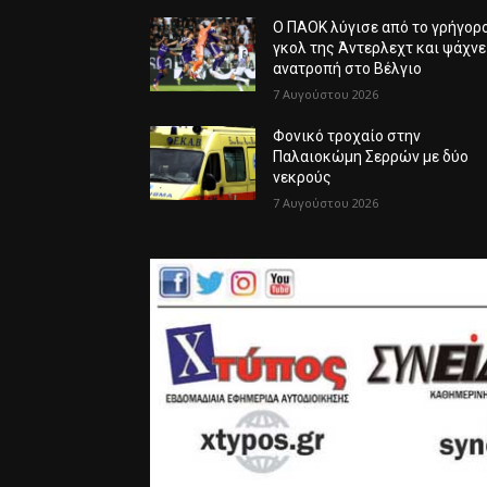
Ο ΠΑΟΚ λύγισε από το γρήγορ
γκολ της Άντερλεχτ και ψάχνε
ανατροπή στο Βέλγιο
7 Αυγούστου 2026
Φονικό τροχαίο στην
Παλαιοκώμη Σερρών με δύο
νεκρούς
7 Αυγούστου 2026