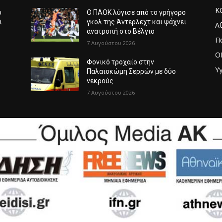
Κ
ο
Ο ΠΑΟΚ λύγισε από το γρήγορο
ι
γκολ της Άντερλεχτ και ψάχνει
Α
ανατροπή στο Βέλγιο
Π
7 Αυγούστου 2026
O
Φονικό τροχαίο στην
Υγ
Παλαιοκώμη Σερρών με δύο
νεκρούς
7 Αυγούστου 2026