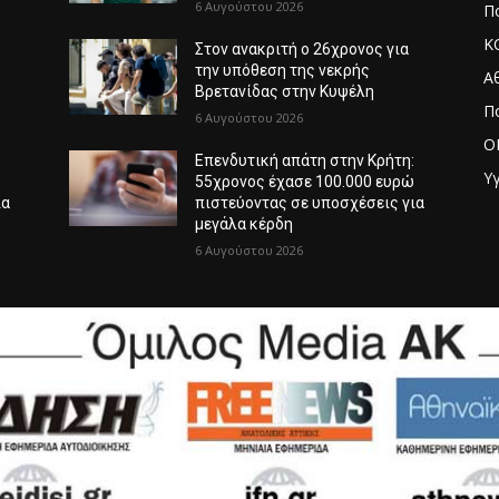
6 Αυγούστου 2026
Πο
Κ
Στον ανακριτή ο 26χρονος για
την υπόθεση της νεκρής
Α
Βρετανίδας στην Κυψέλη
Π
6 Αυγούστου 2026
O
:
Επενδυτική απάτη στην Κρήτη:
Υγ
ώ
55χρονος έχασε 100.000 ευρώ
ια
πιστεύοντας σε υποσχέσεις για
μεγάλα κέρδη
6 Αυγούστου 2026