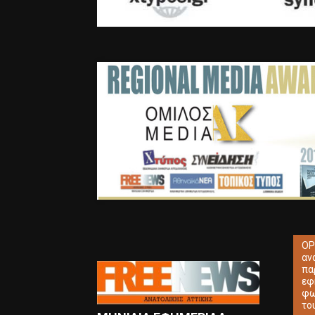
ΟΡ
αν
πα
εφ
φω
το