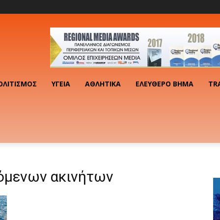
ΟΛΙΤΙΣΜΌΣ
ΥΓΕΊΑ
ΑΘΛΗΤΙΚΆ
ΕΛΕΎΘΕΡΟ ΒΉΜΑ
TR
χόμενων ακινήτων