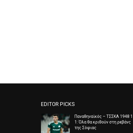
EDITOR PICKS
Παναθηναϊκός – ΤΣΣΚΑ 1948 1
1: Όλα θα κριθούν στη ρεβάνς
της Σόφιας