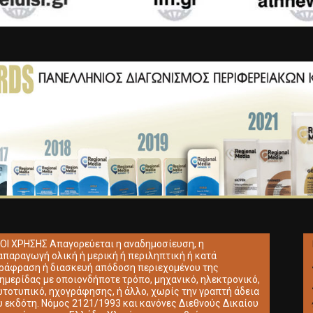
ΟΙ ΧΡΗΣΗΣ Απαγορεύεται η αναδημοσίευση, η
απαραγωγή ολική ή μερική ή περιληπτική ή κατά
ράφραση ή διασκευή απόδοση περιεχομένου της
ημερίδας με οποιονδήποτε τρόπο, μηχανικό, ηλεκτρονικό,
τοτυπικό, ηχογράφησης, ή άλλο, χωρίς την γραπτή άδεια
υ εκδότη. Νόμος 2121/1993 και κανόνες Διεθνούς Δικαίου