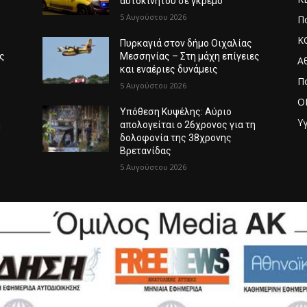
αυτοκινήτου σε γκρεμό
5 Αυγούστου 2026
Πο
Κ
Πυρκαγιά στον δήμο Οιχαλίας
ες
Μεσσηνίας – Στη μάχη επίγειες
Α
και εναέριες δυνάμεις
Π
5 Αυγούστου 2026
O
Υπόθεση Κυψέλης: Αύριο
Υγ
η
απολογείται ο 26χρονος για τη
δολοφονία της 38χρονης
Βρετανίδας
5 Αυγούστου 2026