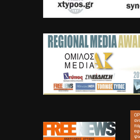
ΟΡ
αν
πα
εφ
φω