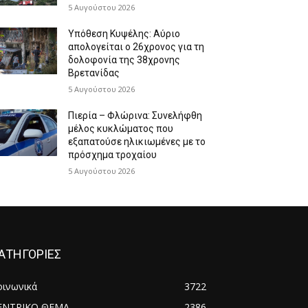
5 Αυγούστου 2026
Υπόθεση Κυψέλης: Αύριο
απολογείται ο 26χρονος για τη
δολοφονία της 38χρονης
Βρετανίδας
5 Αυγούστου 2026
Πιερία – Φλώρινα: Συνελήφθη
μέλος κυκλώματος που
εξαπατούσε ηλικιωμένες με το
πρόσχημα τροχαίου
5 Αυγούστου 2026
ΑΤΗΓΟΡΙΕΣ
οινωνικά
3722
ΕΝΤΡΙΚΟ ΘΕΜΑ
2386