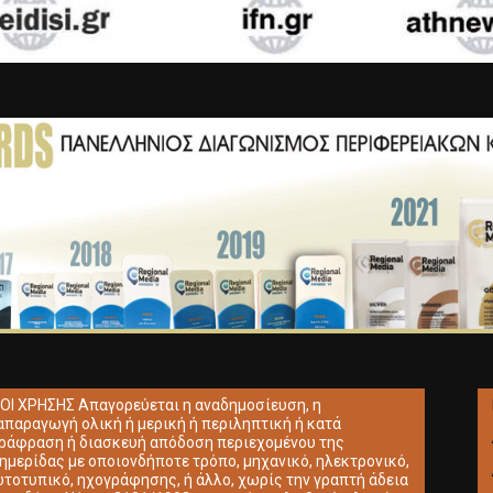
ΟΙ ΧΡΗΣΗΣ Απαγορεύεται η αναδημοσίευση, η
απαραγωγή ολική ή μερική ή περιληπτική ή κατά
ράφραση ή διασκευή απόδοση περιεχομένου της
ημερίδας με οποιονδήποτε τρόπο, μηχανικό, ηλεκτρονικό,
τοτυπικό, ηχογράφησης, ή άλλο, χωρίς την γραπτή άδεια