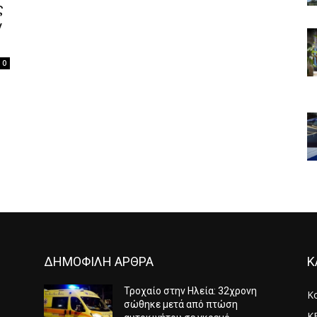
ς
ν
0
ΔΗΜΟΦΙΛΗ ΑΡΘΡΑ
Κ
Τροχαίο στην Ηλεία: 32χρονη
Κ
σώθηκε μετά από πτώση
Κ