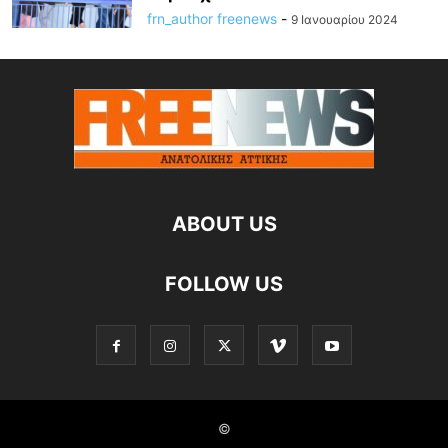
frn_author freenews
-
9 Ιανουαρίου 2024
ABOUT US
FOLLOW US
©