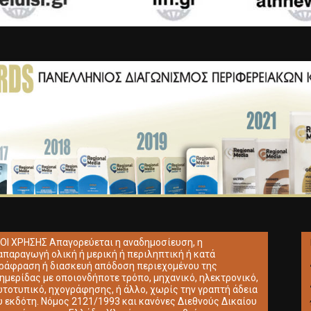
ΟΙ ΧΡΗΣΗΣ Απαγορεύεται η αναδημοσίευση, η
απαραγωγή ολική ή μερική ή περιληπτική ή κατά
ράφραση ή διασκευή απόδοση περιεχομένου της
ημερίδας με οποιονδήποτε τρόπο, μηχανικό, ηλεκτρονικό,
τοτυπικό, ηχογράφησης, ή άλλο, χωρίς την γραπτή άδεια
υ εκδότη. Νόμος 2121/1993 και κανόνες Διεθνούς Δικαίου