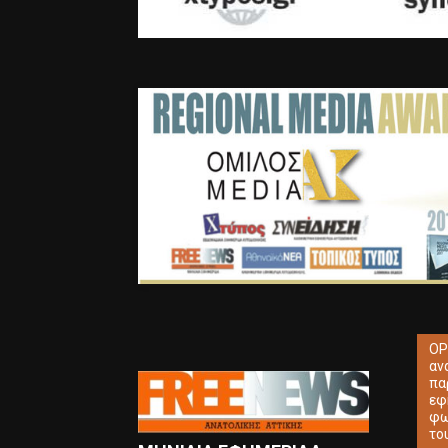
ΟΡ
αν
πα
εφ
φω
το