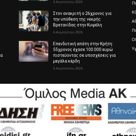
6 Αυγούστου 2026
Πο
Κ
Στον ανακριτή ο 26χρονος για
την υπόθεση της νεκρής
Α
Βρετανίδας στην Κυψέλη
Π
6 Αυγούστου 2026
O
:
Επενδυτική απάτη στην Κρήτη:
Υγ
ώ
55χρονος έχασε 100.000 ευρώ
ια
πιστεύοντας σε υποσχέσεις για
μεγάλα κέρδη
6 Αυγούστου 2026