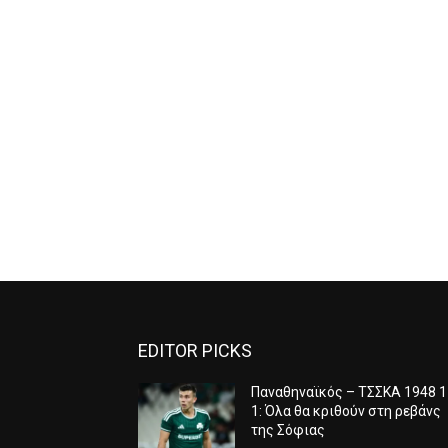
EDITOR PICKS
Παναθηναϊκός – ΤΣΣΚΑ 1948 1
1: Όλα θα κριθούν στη ρεβάνς
της Σόφιας