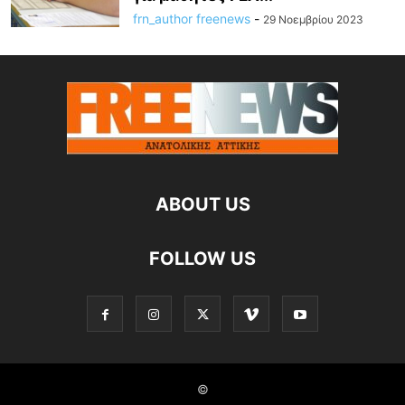
frn_author freenews
-
29 Νοεμβρίου 2023
ABOUT US
FOLLOW US
©