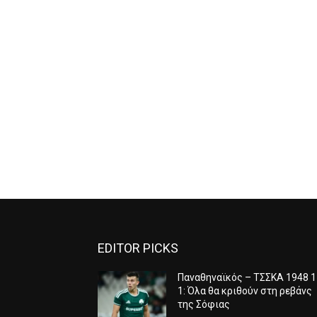
EDITOR PICKS
Παναθηναϊκός – ΤΣΣΚΑ 1948 1
1: Όλα θα κριθούν στη ρεβάνς
της Σόφιας