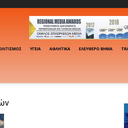
ΟΛΙΤΙΣΜΌΣ
ΥΓΕΊΑ
ΑΘΛΗΤΙΚΆ
ΕΛΕΎΘΕΡΟ ΒΉΜΑ
TR
ών