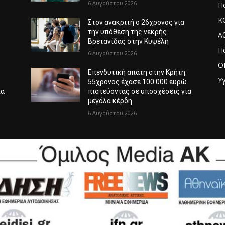
6 Αυγούστου 2026
Πο
Κ
Στον ανακριτή ο 26χρονος για
την υπόθεση της νεκρής
Α
Βρετανίδας στην Κυψέλη
Π
6 Αυγούστου 2026
O
:
Επενδυτική απάτη στην Κρήτη:
Υγ
ώ
55χρονος έχασε 100.000 ευρώ
ια
πιστεύοντας σε υποσχέσεις για
μεγάλα κέρδη
6 Αυγούστου 2026