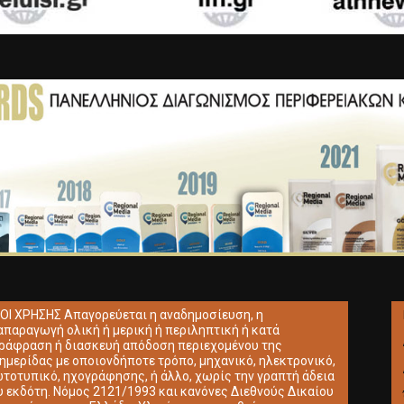
ΟΙ ΧΡΗΣΗΣ Απαγορεύεται η αναδημοσίευση, η
απαραγωγή ολική ή μερική ή περιληπτική ή κατά
ράφραση ή διασκευή απόδοση περιεχομένου της
ημερίδας με οποιονδήποτε τρόπο, μηχανικό, ηλεκτρονικό,
τοτυπικό, ηχογράφησης, ή άλλο, χωρίς την γραπτή άδεια
υ εκδότη. Νόμος 2121/1993 και κανόνες Διεθνούς Δικαίου