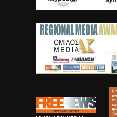
ΟΡ
αν
πα
εφ
φω
το