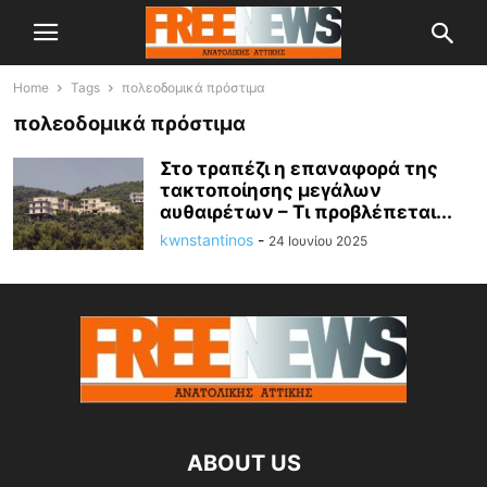
Home
Tags
πολεοδομικά πρόστιμα
πολεοδομικά πρόστιμα
Στο τραπέζι η επαναφορά της
τακτοποίησης μεγάλων
αυθαιρέτων – Τι προβλέπεται...
kwnstantinos
-
24 Ιουνίου 2025
ABOUT US