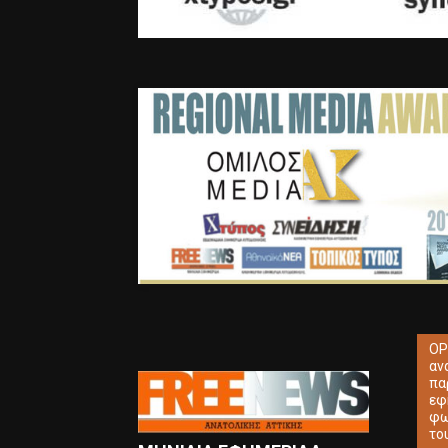
ΟΡ
αν
πα
εφ
φω
το