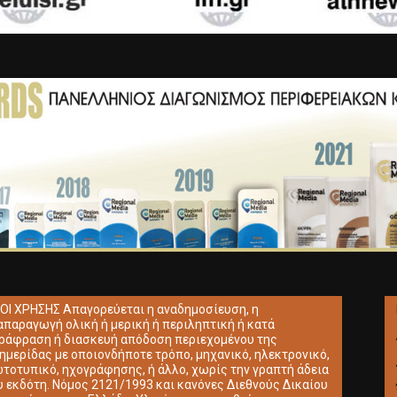
ΟΙ ΧΡΗΣΗΣ Απαγορεύεται η αναδημοσίευση, η
απαραγωγή ολική ή μερική ή περιληπτική ή κατά
ράφραση ή διασκευή απόδοση περιεχομένου της
ημερίδας με οποιονδήποτε τρόπο, μηχανικό, ηλεκτρονικό,
τοτυπικό, ηχογράφησης, ή άλλο, χωρίς την γραπτή άδεια
υ εκδότη. Νόμος 2121/1993 και κανόνες Διεθνούς Δικαίου