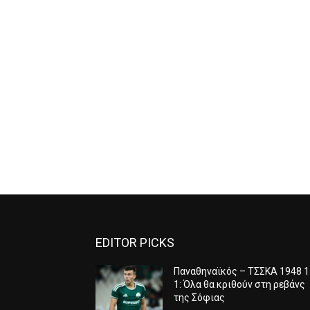
EDITOR PICKS
Παναθηναϊκός – ΤΣΣΚΑ 1948 1
1: Όλα θα κριθούν στη ρεβάνς
της Σόφιας