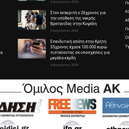
6 Αυγούστου 2026
Πο
Κ
Στον ανακριτή ο 26χρονος για
την υπόθεση της νεκρής
Α
Βρετανίδας στην Κυψέλη
Π
6 Αυγούστου 2026
O
:
Επενδυτική απάτη στην Κρήτη:
Υγ
ώ
55χρονος έχασε 100.000 ευρώ
ια
πιστεύοντας σε υποσχέσεις για
μεγάλα κέρδη
6 Αυγούστου 2026