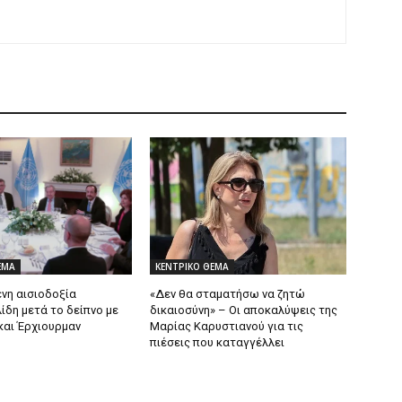
ΕΜΑ
ΚΕΝΤΡΙΚΟ ΘΕΜΑ
νη αισιοδοξία
«Δεν θα σταματήσω να ζητώ
ίδη μετά το δείπνο με
δικαιοσύνη» – Οι αποκαλύψεις της
και Έρχιουρμαν
Μαρίας Καρυστιανού για τις
πιέσεις που καταγγέλλει