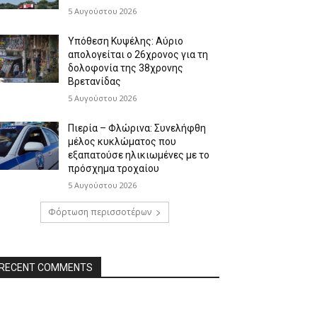
5 Αυγούστου 2026
Υπόθεση Κυψέλης: Αύριο
απολογείται ο 26χρονος για τη
δολοφονία της 38χρονης
Βρετανίδας
5 Αυγούστου 2026
Πιερία – Φλώρινα: Συνελήφθη
μέλος κυκλώματος που
εξαπατούσε ηλικιωμένες με το
πρόσχημα τροχαίου
5 Αυγούστου 2026
Φόρτωση περισσοτέρων
RECENT COMMENTS