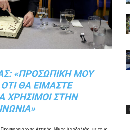
ΆΣ: «ΠΡΟΣΩΠΙΚΉ ΜΟΥ
ΌΤΙ ΘΑ ΕΊΜΑΣΤΕ
 ΧΡΉΣΙΜΟΙ ΣΤΗΝ
ΙΝΩΝΊΑ»
 Περιφερειάρχης Αττικής, Νίκος Χαρδαλιάς, με τους