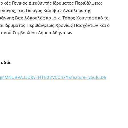
ννακός Γενικός Διευθυντής Ιδρύματος Περιθάλψεως
ολόγος, ο κ. Γιώργος Καλύβας Αναπληρωτής
Γιάννης Βασιλόπουλος και ο κ. Τάσος Χουντής από το
αι Ιδρύματος Περιθάλψεως Χρονίως Πασχόντων και ο
οτικού Συμβουλίου Δήμου Αθηναίων.
ο εδώ:
ubqmMNUBVAJJD&v=HT832V0Ch7Y&feature=youtu.be