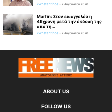
kwnstantinos
-
7 Αυγούστου 2026
Marfin: Στον εισαγγελέα η
46χρονη μετά την έκδοσή της
από τη...
kwnstantinos
-
7 Αυγούστου 2026
ABOUT US
FOLLOW US