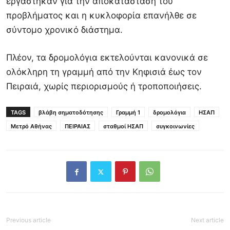
εργάστηκαν για την αποκατάσταση του
προβλήματος και η κυκλοφορία επανήλθε σε
σύντομο χρονικό διάστημα.
Πλέον, τα δρομολόγια εκτελούνται κανονικά σε
ολόκληρη τη γραμμή από την Κηφισιά έως τον
Πειραιά, χωρίς περιορισμούς ή τροποποιήσεις.
TAGS
βλάβη σηματοδότησης
Γραμμή 1
δρομολόγια
ΗΣΑΠ
Μετρό Αθήνας
ΠΕΙΡΑΙΑΣ
σταθμοί HΣΑΠ
συγκοινωνίες
Previous article
Next article