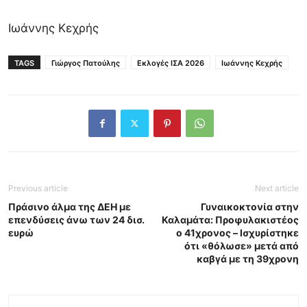
Ιωάννης Κεχρής
TAGS
Γιώργος Πατούλης
Εκλογές ΙΣΑ 2026
Ιωάννης Κεχρής
Previous article
Next article
Πράσινο άλμα της ΔΕΗ με
Γυναικοκτονία στην
επενδύσεις άνω των 24 δισ.
Καλαμάτα: Προφυλακιστέος
ευρώ
ο 41χρονος – Ισχυρίστηκε
ότι «θόλωσε» μετά από
καβγά με τη 39χρονη